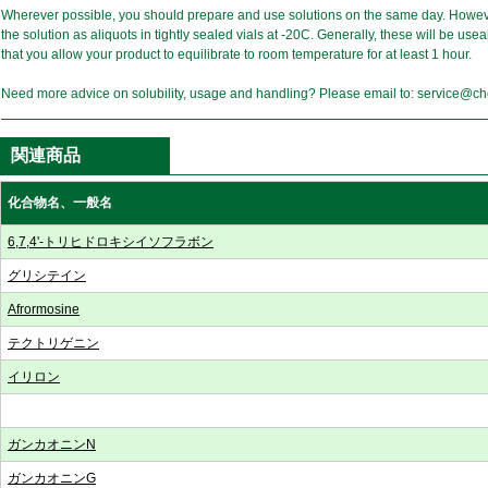
Wherever possible, you should prepare and use solutions on the same day. Howeve
the solution as aliquots in tightly sealed vials at -20C. Generally, these will be u
that you allow your product to equilibrate to room temperature for at least 1 hour.
Need more advice on solubility, usage and handling? Please email to: service@
関連商品
化合物名、一般名
6,7,4'-トリヒドロキシイソフラボン
グリシテイン
Afrormosine
テクトリゲニン
イリロン
ガンカオニンN
ガンカオニンG