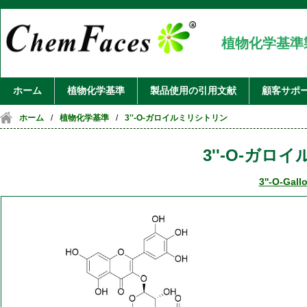
植物化学基準
ホーム
植物化学基準
製品使用の引用文献
顧客サポ
ホーム
/
植物化学基準
/
3''-O-ガロイルミリシトリン
3''-O-ガ
3''-O-Gallo