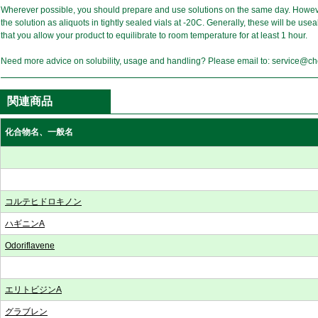
Wherever possible, you should prepare and use solutions on the same day. Howeve
the solution as aliquots in tightly sealed vials at -20C. Generally, these will be u
that you allow your product to equilibrate to room temperature for at least 1 hour.
Need more advice on solubility, usage and handling? Please email to: service@
関連商品
化合物名、一般名
コルテヒドロキノン
ハギニンA
Odoriflavene
エリトビジンA
グラブレン